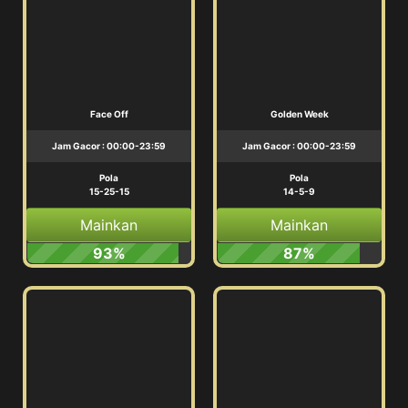
Face Off
Golden Week
Jam Gacor : 00:00-23:59
Jam Gacor : 00:00-23:59
Pola
Pola
15-25-15
14-5-9
Mainkan
Mainkan
93%
87%