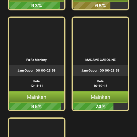
93%
68%
Fa Fa Monkey
MADAME CAROLINE
Jam Gacor : 00:00-23:59
Jam Gacor : 00:00-23:59
Pola
Pola
12-11-11
10-10-15
Mainkan
Mainkan
95%
74%