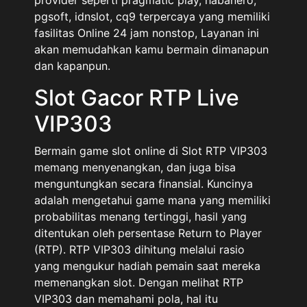
pgsoft, idnslot, cq9 terpercaya yang memiliki
fasilitas Online 24 jam nonstop, Layanan ini
akan memudahkan kamu bermain dimanapun
dan kapanpun.
Slot Gacor RTP Live
VIP303
Bermain game slot online di Slot RTP VIP303
memang menyenangkan, dan juga bisa
menguntungkan secara finansial. Kuncinya
adalah mengetahui game mana yang memiliki
probabilitas menang tertinggi, hasil yang
ditentukan oleh persentase Return to Player
(RTP). RTP VIP303 dihitung melalui rasio
yang mengukur hadiah pemain saat mereka
memenangkan slot. Dengan melihat RTP
VIP303 dan memahami pola, hal itu